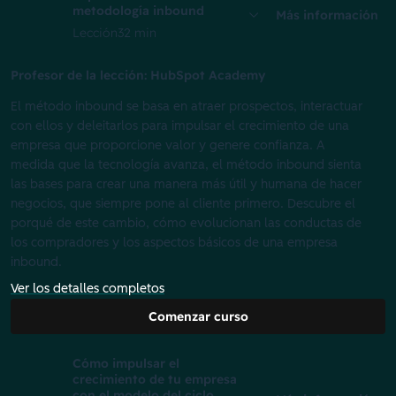
metodología inbound
Más información
Lección
32 min
Profesor de la lección: HubSpot Academy
El método inbound se basa en atraer prospectos, interactuar
con ellos y deleitarlos para impulsar el crecimiento de una
empresa que proporcione valor y genere confianza. A
medida que la tecnología avanza, el método inbound sienta
las bases para crear una manera más útil y humana de hacer
negocios, que siempre pone al cliente primero. Descubre el
porqué de este cambio, cómo evolucionan las conductas de
los compradores y los aspectos básicos de una empresa
inbound.
Ver los detalles completos
Comenzar curso
Cómo impulsar el
crecimiento de tu empresa
con el modelo del ciclo