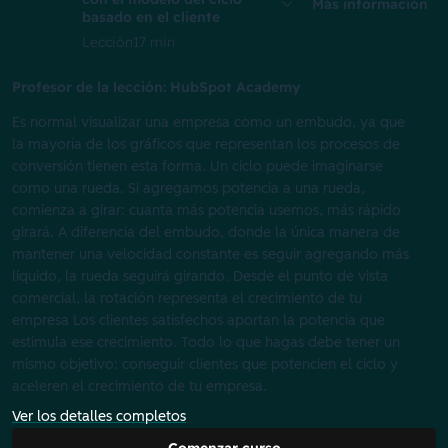
Más información
basado en el cliente
Lección
17 min
Profesor de la lección: HubSpot Academy
Es normal visualizar una empresa como un embudo, ya que
la mayoría de los gráficos que representan los procesos de
conversión tienen esta forma. Un ciclo puede imaginarse
como una rueda. Si agregamos potencia a una rueda,
comienza a girar: cuanta más potencia usemos, más rápido
girará. A diferencia del embudo, donde la única manera de
mantener una velocidad constante es seguir agregando más
líquido, la rueda seguirá girando. Desde el punto de vista
comercial, la rotación representa el crecimiento de tu
empresa Los clientes satisfechos aportan la potencia que
estimula ese crecimiento. Todo lo que hagas debe tener un
mismo objetivo: conseguir clientes que potencien el ciclo y
aceleren el crecimiento de tu empresa.
Ver los detalles completos