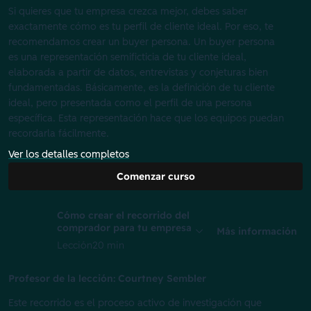
Si quieres que tu empresa crezca mejor, debes saber
exactamente cómo es tu perfil de cliente ideal. Por eso, te
recomendamos crear un buyer persona. Un buyer persona
es una representación semificticia de tu cliente ideal,
elaborada a partir de datos, entrevistas y conjeturas bien
fundamentadas. Básicamente, es la definición de tu cliente
ideal, pero presentada como el perfil de una persona
específica. Esta representación hace que los equipos puedan
recordarla fácilmente.
Ver los detalles completos
Comenzar curso
Cómo crear el recorrido del
comprador para tu empresa
Más información
Lección
20 min
Profesor de la lección: Courtney Sembler
Este recorrido es el proceso activo de investigación que