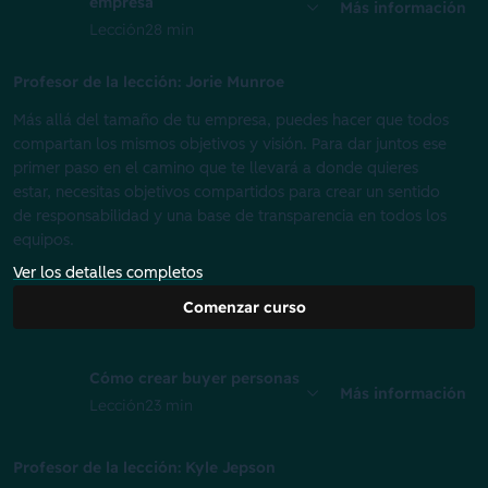
empresa
Más información
Lección
28 min
Profesor de la lección: Jorie Munroe
Más allá del tamaño de tu empresa, puedes hacer que todos
compartan los mismos objetivos y visión. Para dar juntos ese
primer paso en el camino que te llevará a donde quieres
estar, necesitas objetivos compartidos para crear un sentido
de responsabilidad y una base de transparencia en todos los
equipos.
Ver los detalles completos
Comenzar curso
Cómo crear buyer personas
Más información
Lección
23 min
Profesor de la lección: Kyle Jepson