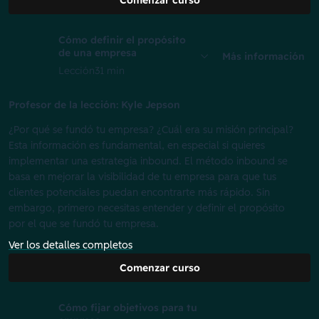
Comenzar curso
Cómo definir el propósito
de una empresa
Más información
Lección
31 min
Profesor de la lección: Kyle Jepson
¿Por qué se fundó tu empresa? ¿Cuál era su misión principal?
Esta información es fundamental, en especial si quieres
implementar una estrategia inbound. El método inbound se
basa en mejorar la visibilidad de tu empresa para que tus
clientes potenciales puedan encontrarte más rápido. Sin
embargo, primero necesitas entender y definir el propósito
por el que se fundó tu empresa.
Ver los detalles completos
Comenzar curso
Cómo fijar objetivos para tu