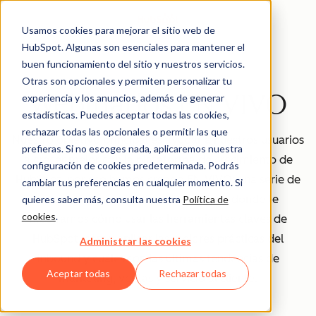
Usamos cookies para mejorar el sitio web de
HubSpot. Algunas son esenciales para mantener el
buen funcionamiento del sitio y nuestros servicios.
Otras son opcionales y permiten personalizar tu
Webinarios EN VIVO
experiencia y los anuncios, además de generar
estadísticas. Puedes aceptar todas las cookies,
rechazar todas las opcionales o permitir las que
Nuestro objetivo principal es ayudar a nuestros usuarios
prefieras. Si no escoges nada, aplicaremos nuestra
a crecer mejor con la plataforma de crecimiento de
configuración de cookies predeterminada. Podrás
HubSpot, por eso hemos creado EN VIVO: una serie de
cambiar tus preferencias en cualquier momento. Si
webinarios para clientes de HubSpot donde te
quieres saber más, consulta nuestra
Política de
cookies
.
mostramos cómo usar las herramientas claves de
HubSpot, cómo aplicar las mejores prácticas del
Administrar las cookies
inbound y cuáles son las últimas tendencias de
Aceptar todas
Rechazar todas
marketing, ventas y servicio al cliente.