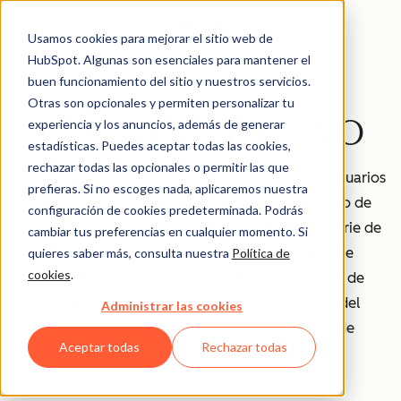
Usamos cookies para mejorar el sitio web de
HubSpot. Algunas son esenciales para mantener el
buen funcionamiento del sitio y nuestros servicios.
Otras son opcionales y permiten personalizar tu
Webinarios EN VIVO
experiencia y los anuncios, además de generar
estadísticas. Puedes aceptar todas las cookies,
rechazar todas las opcionales o permitir las que
Nuestro objetivo principal es ayudar a nuestros usuarios
prefieras. Si no escoges nada, aplicaremos nuestra
a crecer mejor con la plataforma de crecimiento de
configuración de cookies predeterminada. Podrás
HubSpot, por eso hemos creado EN VIVO: una serie de
cambiar tus preferencias en cualquier momento. Si
webinarios para clientes de HubSpot donde te
quieres saber más, consulta nuestra
Política de
cookies
.
mostramos cómo usar las herramientas claves de
HubSpot, cómo aplicar las mejores prácticas del
Administrar las cookies
inbound y cuáles son las últimas tendencias de
Aceptar todas
Rechazar todas
marketing, ventas y servicio al cliente.