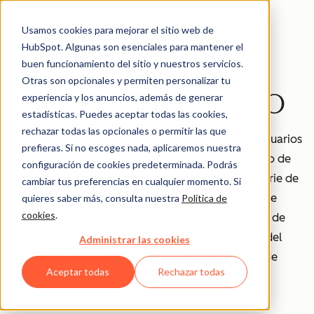
Usamos cookies para mejorar el sitio web de
HubSpot. Algunas son esenciales para mantener el
buen funcionamiento del sitio y nuestros servicios.
Otras son opcionales y permiten personalizar tu
Webinarios EN VIVO
experiencia y los anuncios, además de generar
estadísticas. Puedes aceptar todas las cookies,
rechazar todas las opcionales o permitir las que
Nuestro objetivo principal es ayudar a nuestros usuarios
prefieras. Si no escoges nada, aplicaremos nuestra
a crecer mejor con la plataforma de crecimiento de
configuración de cookies predeterminada. Podrás
HubSpot, por eso hemos creado EN VIVO: una serie de
cambiar tus preferencias en cualquier momento. Si
webinarios para clientes de HubSpot donde te
quieres saber más, consulta nuestra
Política de
cookies
.
mostramos cómo usar las herramientas claves de
HubSpot, cómo aplicar las mejores prácticas del
Administrar las cookies
inbound y cuáles son las últimas tendencias de
Aceptar todas
Rechazar todas
marketing, ventas y servicio al cliente.