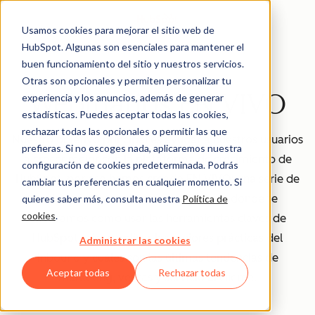
Usamos cookies para mejorar el sitio web de
HubSpot. Algunas son esenciales para mantener el
buen funcionamiento del sitio y nuestros servicios.
Otras son opcionales y permiten personalizar tu
Webinarios EN VIVO
experiencia y los anuncios, además de generar
estadísticas. Puedes aceptar todas las cookies,
rechazar todas las opcionales o permitir las que
Nuestro objetivo principal es ayudar a nuestros usuarios
prefieras. Si no escoges nada, aplicaremos nuestra
a crecer mejor con la plataforma de crecimiento de
configuración de cookies predeterminada. Podrás
HubSpot, por eso hemos creado EN VIVO: una serie de
cambiar tus preferencias en cualquier momento. Si
webinarios para clientes de HubSpot donde te
quieres saber más, consulta nuestra
Política de
cookies
.
mostramos cómo usar las herramientas claves de
HubSpot, cómo aplicar las mejores prácticas del
Administrar las cookies
inbound y cuáles son las últimas tendencias de
Aceptar todas
Rechazar todas
marketing, ventas y servicio al cliente.