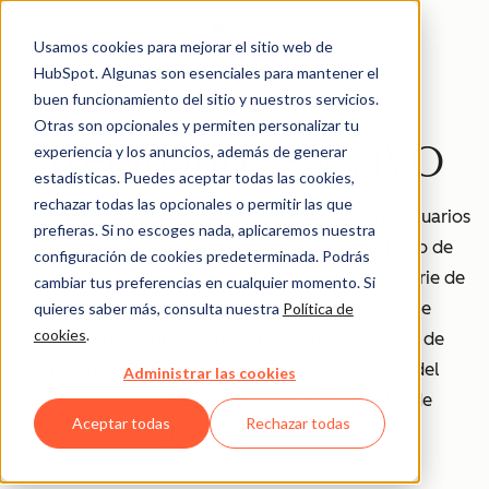
Usamos cookies para mejorar el sitio web de
HubSpot. Algunas son esenciales para mantener el
buen funcionamiento del sitio y nuestros servicios.
Otras son opcionales y permiten personalizar tu
Webinarios EN VIVO
experiencia y los anuncios, además de generar
estadísticas. Puedes aceptar todas las cookies,
rechazar todas las opcionales o permitir las que
Nuestro objetivo principal es ayudar a nuestros usuarios
prefieras. Si no escoges nada, aplicaremos nuestra
a crecer mejor con la plataforma de crecimiento de
configuración de cookies predeterminada. Podrás
HubSpot, por eso hemos creado EN VIVO: una serie de
cambiar tus preferencias en cualquier momento. Si
webinarios para clientes de HubSpot donde te
quieres saber más, consulta nuestra
Política de
cookies
.
mostramos cómo usar las herramientas claves de
HubSpot, cómo aplicar las mejores prácticas del
Administrar las cookies
inbound y cuáles son las últimas tendencias de
Aceptar todas
Rechazar todas
marketing, ventas y servicio al cliente.