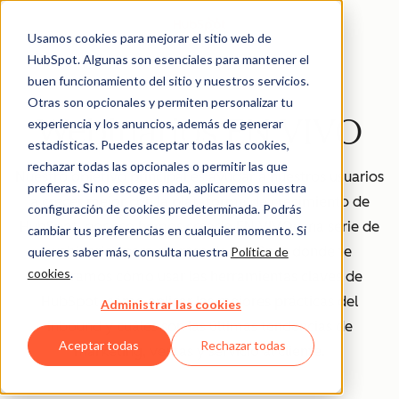
Usamos cookies para mejorar el sitio web de
HubSpot. Algunas son esenciales para mantener el
buen funcionamiento del sitio y nuestros servicios.
Otras son opcionales y permiten personalizar tu
Webinarios EN VIVO
experiencia y los anuncios, además de generar
estadísticas. Puedes aceptar todas las cookies,
rechazar todas las opcionales o permitir las que
Nuestro objetivo principal es ayudar a nuestros usuarios
prefieras. Si no escoges nada, aplicaremos nuestra
a crecer mejor con la plataforma de crecimiento de
configuración de cookies predeterminada. Podrás
HubSpot, por eso hemos creado EN VIVO: una serie de
cambiar tus preferencias en cualquier momento. Si
webinarios para clientes de HubSpot donde te
quieres saber más, consulta nuestra
Política de
cookies
.
mostramos cómo usar las herramientas claves de
HubSpot, cómo aplicar las mejores prácticas del
Administrar las cookies
inbound y cuáles son las últimas tendencias de
Aceptar todas
Rechazar todas
marketing, ventas y servicio al cliente.