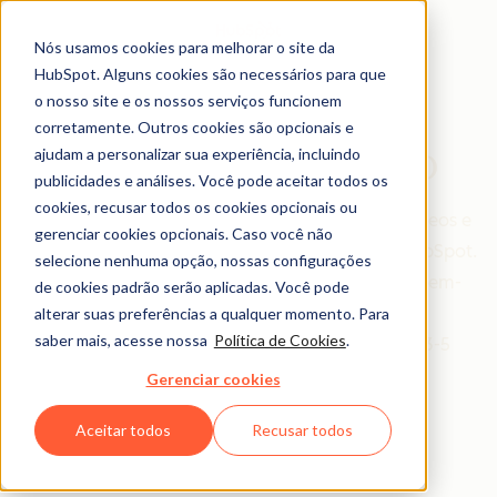
Nós usamos cookies para melhorar o site da
HubSpot. Alguns cookies são necessários para que
o nosso site e os nossos serviços funcionem
corretamente. Outros cookies são opcionais e
HubSpot Em Vídeo
ajudam a personalizar sua experiência, incluindo
publicidades e análises. Você pode aceitar todos os
cookies, recusar todos os cookies opcionais ou
Com o Hubspot Em Vídeo você pode acessar vídeos e
gerenciar cookies opcionais. Caso você não
webinars lançados mensalmente para clientes HubSpot.
selecione nenhuma opção, nossas configurações
Queremos ajudar clientes como você a serem bem-
de cookies padrão serão aplicadas. Você pode
sucedidos com o HubSpot, facilitando o seu
alterar suas preferências a qualquer momento. Para
saber mais, acesse nossa
Política de Cookies
.
aprendizado através de vídeos rápidos (entre 3-5
minutos) e webinars.
Gerenciar cookies
Aceitar todos
Recusar todos