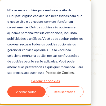
Nós usamos cookies para melhorar o site da
HubSpot. Alguns cookies são necessários para que
o nosso site e os nossos serviços funcionem
corretamente. Outros cookies são opcionais e
HubSpot Em Vídeo
ajudam a personalizar sua experiência, incluindo
publicidades e análises. Você pode aceitar todos os
cookies, recusar todos os cookies opcionais ou
Com o Hubspot Em Vídeo você pode acessar vídeos e
gerenciar cookies opcionais. Caso você não
webinars lançados mensalmente para clientes HubSpot.
selecione nenhuma opção, nossas configurações
Queremos ajudar clientes como você a serem bem-
de cookies padrão serão aplicadas. Você pode
sucedidos com o HubSpot, facilitando o seu
alterar suas preferências a qualquer momento. Para
saber mais, acesse nossa
Política de Cookies
.
aprendizado através de vídeos rápidos (entre 3-5
minutos) e webinars.
Gerenciar cookies
Aceitar todos
Recusar todos