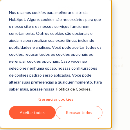
Nós usamos cookies para melhorar o site da
HubSpot. Alguns cookies são necessários para que
o nosso site e os nossos serviços funcionem
corretamente. Outros cookies são opcionais e
HubSpot Em Vídeo
ajudam a personalizar sua experiência, incluindo
publicidades e análises. Você pode aceitar todos os
cookies, recusar todos os cookies opcionais ou
Com o Hubspot Em Vídeo você pode acessar vídeos e
gerenciar cookies opcionais. Caso você não
webinars lançados mensalmente para clientes HubSpot.
selecione nenhuma opção, nossas configurações
Queremos ajudar clientes como você a serem bem-
de cookies padrão serão aplicadas. Você pode
sucedidos com o HubSpot, facilitando o seu
alterar suas preferências a qualquer momento. Para
saber mais, acesse nossa
Política de Cookies
.
aprendizado através de vídeos rápidos (entre 3-5
minutos) e webinars.
Gerenciar cookies
Aceitar todos
Recusar todos