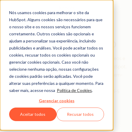
Nós usamos cookies para melhorar o site da
HubSpot. Alguns cookies são necessários para que
o nosso site e os nossos serviços funcionem
corretamente. Outros cookies são opcionais e
HubSpot Em Vídeo
ajudam a personalizar sua experiência, incluindo
publicidades e análises. Você pode aceitar todos os
cookies, recusar todos os cookies opcionais ou
Com o Hubspot Em Vídeo você pode acessar vídeos e
gerenciar cookies opcionais. Caso você não
webinars lançados mensalmente para clientes HubSpot.
selecione nenhuma opção, nossas configurações
Queremos ajudar clientes como você a serem bem-
de cookies padrão serão aplicadas. Você pode
sucedidos com o HubSpot, facilitando o seu
alterar suas preferências a qualquer momento. Para
saber mais, acesse nossa
Política de Cookies
.
aprendizado através de vídeos rápidos (entre 3-5
minutos) e webinars.
Gerenciar cookies
Aceitar todos
Recusar todos