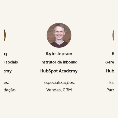
ing
Kyle Jepson
Ke
ias sociais
Instrutor de inbound
Gerent
ademy
HubSpot Academy
HubS
ções:
Especializações:
Espe
 redação
Vendas, CRM
Parce