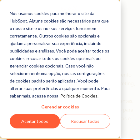
Nós usamos cookies para melhorar o site da
HubSpot. Alguns cookies são necessários para que
o nosso site e os nossos serviços funcionem
corretamente. Outros cookies são opcionais e
Aprenda. Aplique.
ajudam a personalizar sua experiência, incluindo
publicidades e análises. Você pode aceitar todos os
Cresça.
cookies, recusar todos os cookies opcionais ou
gerenciar cookies opcionais. Caso você não
selecione nenhuma opção, nossas configurações
A HubSpot Academy é líder mundial em treinamento
de cookies padrão serão aplicadas. Você pode
online gratuito para profissionais de inbound marketing,
alterar suas preferências a qualquer momento. Para
vendas e atendimento ao cliente. Nós nos
saber mais, acesse nossa
Política de Cookies
.
especializamos em oferecer certificações abrangentes,
Gerenciar cookies
cursos sobre tópicos específicos e pequenas aulas para
profissionais que buscam crescer em suas carreiras e
Aceitar todos
Recusar todos
negócios.