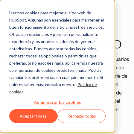
Usamos cookies para mejorar el sitio web de
HubSpot. Algunas son esenciales para mantener el
buen funcionamiento del sitio y nuestros servicios.
Otras son opcionales y permiten personalizar tu
Webinarios EN VIVO
experiencia y los anuncios, además de generar
estadísticas. Puedes aceptar todas las cookies,
rechazar todas las opcionales o permitir las que
Nuestro objetivo principal es ayudar a nuestros usuarios
prefieras. Si no escoges nada, aplicaremos nuestra
a crecer mejor con la plataforma de crecimiento de
configuración de cookies predeterminada. Podrás
HubSpot, por eso hemos creado EN VIVO: una serie de
cambiar tus preferencias en cualquier momento. Si
webinarios para clientes de HubSpot donde te
quieres saber más, consulta nuestra
Política de
cookies
.
mostramos cómo usar las herramientas claves de
HubSpot, cómo aplicar las mejores prácticas del
Administrar las cookies
inbound y cuáles son las últimas tendencias de
Aceptar todas
Rechazar todas
marketing, ventas y servicio al cliente.