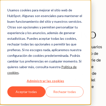
Usamos cookies para mejorar el sitio web de
HubSpot. Algunas son esenciales para mantener el
buen funcionamiento del sitio y nuestros servicios.
Otras son opcionales y permiten personalizar tu
Webinarios EN VIVO
experiencia y los anuncios, además de generar
estadísticas. Puedes aceptar todas las cookies,
rechazar todas las opcionales o permitir las que
Nuestro objetivo principal es ayudar a nuestros usuarios
prefieras. Si no escoges nada, aplicaremos nuestra
a crecer mejor con la plataforma de crecimiento de
configuración de cookies predeterminada. Podrás
HubSpot, por eso hemos creado EN VIVO: una serie de
cambiar tus preferencias en cualquier momento. Si
webinarios para clientes de HubSpot donde te
quieres saber más, consulta nuestra
Política de
cookies
.
mostramos cómo usar las herramientas claves de
HubSpot, cómo aplicar las mejores prácticas del
Administrar las cookies
inbound y cuáles son las últimas tendencias de
Aceptar todas
Rechazar todas
marketing, ventas y servicio al cliente.