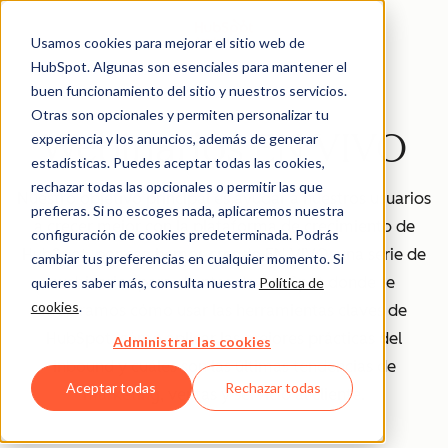
Usamos cookies para mejorar el sitio web de
HubSpot. Algunas son esenciales para mantener el
buen funcionamiento del sitio y nuestros servicios.
Otras son opcionales y permiten personalizar tu
Webinarios EN VIVO
experiencia y los anuncios, además de generar
estadísticas. Puedes aceptar todas las cookies,
rechazar todas las opcionales o permitir las que
Nuestro objetivo principal es ayudar a nuestros usuarios
prefieras. Si no escoges nada, aplicaremos nuestra
a crecer mejor con la plataforma de crecimiento de
configuración de cookies predeterminada. Podrás
HubSpot, por eso hemos creado EN VIVO: una serie de
cambiar tus preferencias en cualquier momento. Si
webinarios para clientes de HubSpot donde te
quieres saber más, consulta nuestra
Política de
cookies
.
mostramos cómo usar las herramientas claves de
HubSpot, cómo aplicar las mejores prácticas del
Administrar las cookies
inbound y cuáles son las últimas tendencias de
Aceptar todas
Rechazar todas
marketing, ventas y servicio al cliente.