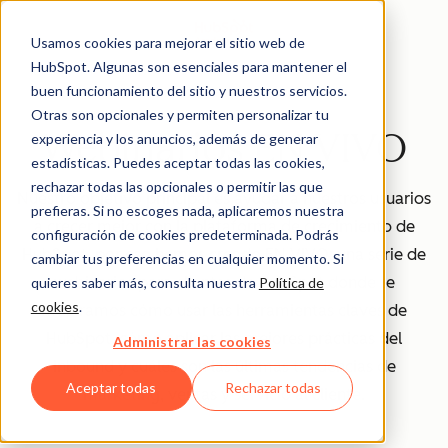
Usamos cookies para mejorar el sitio web de
HubSpot. Algunas son esenciales para mantener el
buen funcionamiento del sitio y nuestros servicios.
Otras son opcionales y permiten personalizar tu
Webinarios EN VIVO
experiencia y los anuncios, además de generar
estadísticas. Puedes aceptar todas las cookies,
rechazar todas las opcionales o permitir las que
Nuestro objetivo principal es ayudar a nuestros usuarios
prefieras. Si no escoges nada, aplicaremos nuestra
a crecer mejor con la plataforma de crecimiento de
configuración de cookies predeterminada. Podrás
HubSpot, por eso hemos creado EN VIVO: una serie de
cambiar tus preferencias en cualquier momento. Si
webinarios para clientes de HubSpot donde te
quieres saber más, consulta nuestra
Política de
cookies
.
mostramos cómo usar las herramientas claves de
HubSpot, cómo aplicar las mejores prácticas del
Administrar las cookies
inbound y cuáles son las últimas tendencias de
Aceptar todas
Rechazar todas
marketing, ventas y servicio al cliente.