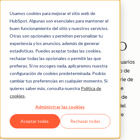
Usamos cookies para mejorar el sitio web de
HubSpot. Algunas son esenciales para mantener el
buen funcionamiento del sitio y nuestros servicios.
Otras son opcionales y permiten personalizar tu
Webinarios EN VIVO
experiencia y los anuncios, además de generar
estadísticas. Puedes aceptar todas las cookies,
rechazar todas las opcionales o permitir las que
Nuestro objetivo principal es ayudar a nuestros usuarios
prefieras. Si no escoges nada, aplicaremos nuestra
a crecer mejor con la plataforma de crecimiento de
configuración de cookies predeterminada. Podrás
HubSpot, por eso hemos creado EN VIVO: una serie de
cambiar tus preferencias en cualquier momento. Si
webinarios para clientes de HubSpot donde te
quieres saber más, consulta nuestra
Política de
cookies
.
mostramos cómo usar las herramientas claves de
HubSpot, cómo aplicar las mejores prácticas del
Administrar las cookies
inbound y cuáles son las últimas tendencias de
Aceptar todas
Rechazar todas
marketing, ventas y servicio al cliente.