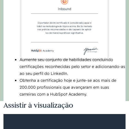
Inbound
O portador deste certificado é considerado capaz e
hábil na metodologia do tópico acima. Ele foi testado
nas práticas recomendadas e são capazes de aplicá-
los de maneira prática e significativa.
Academy
CEO Yamini Rangan
Aumente seu conjunto de habilidades concluindo
certificações reconhecidas pelo setor e adicionando-as
ao seu perfil do LinkedIn.
Obtenha a certificação hoje e junte-se aos mais de
200.000 profissionais que avançaram em suas
carreiras com a HubSpot Academy.
Assistir à visualização