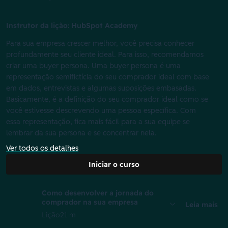
Instrutor da lição: HubSpot Academy
Para sua empresa crescer melhor, você precisa conhecer
profundamente seu cliente ideal. Para isso, recomendamos
criar uma buyer persona. Uma buyer persona é uma
representação semifictícia do seu comprador ideal com base
em dados, entrevistas e algumas suposições embasadas.
Basicamente, é a definição do seu comprador ideal como se
você estivesse descrevendo uma pessoa específica. Com
essa representação, fica mais fácil para a sua equipe se
lembrar da sua persona e se concentrar nela.
Ver todos os detalhes
Iniciar o curso
Como desenvolver a jornada do
comprador na sua empresa
Leia mais
Lição
21 m