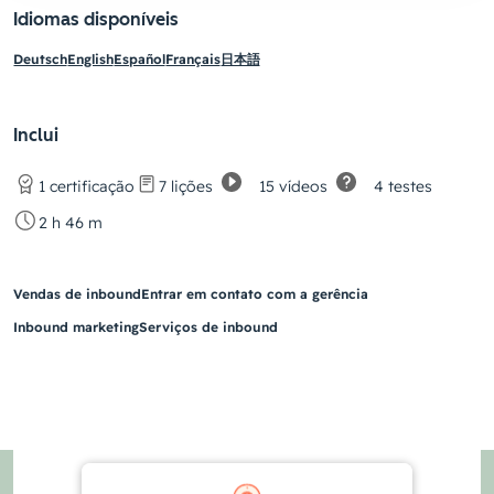
Idiomas disponíveis
Deutsch
English
Español
Français
日本語
Inclui
15 vídeos
4 testes
1 certificação
7 lições
2 h 46 m
Vendas de inbound
Entrar em contato com a gerência
Inbound marketing
Serviços de inbound