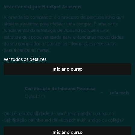
Instrutor da lição: HubSpot Academy
A jornada do comprador é o processo de pesquisa ativo que
alguém atravessa para efetivar uma compra. É uma parte
fundamental da estratégia de inbound porque é uma
estrutura que pode ser usada para entender as necessidades
do seu comprador e fornecer as informações necessárias
para alcançar as metas.
Ver todos os detalhes
Iniciar o curso
Certificação de Inbound Pesquisa
Leia mais
Lição
10 m
Qual é a probabilidade de você recomendar o curso de
Certificação de Inbound da HubSpot a um amigo ou colega?
Iniciar o curso