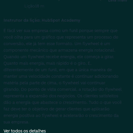
Lição
18 m
Instrutor da lição: HubSpot Academy
É fácil ver sua empresa como um funil porque sempre que
você olha para um gráfico que representa um processo de
conversão, ele já tem esse formato. Um flywheel é um
componente mecânico que armazena energia rotacional.
Quando um flywheel recebe energia, ele começa a girar.
Quanto mais energia, mais rápido é o giro. E,
diferentemente de um funil, em que a única maneira de
manter uma velocidade constante é continuar adicionando
matéria pela parte de cima, o flywheel vai continuar
girando. Do ponto de vista comercial, a rotação do flywheel
representa a expansão dos negócios. Os clientes satisfeitos
dão a energia que abastece o crescimento. Tudo o que você
faz deve ter o objetivo de gerar clientes que aplicarão
energia positiva ao flywheel e acelerarão o crescimento da
sua empresa.
Ver todos os detalhes