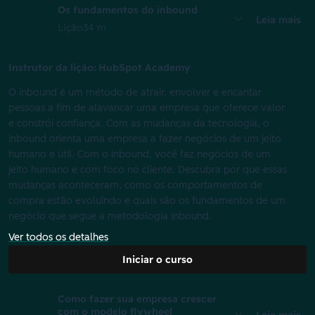
Os fundamentos do inbound
Leia mais
Lição
34 m
Instrutor da lição: HubSpot Academy
O inbound é um método de atrair, envolver e encantar
pessoas a fim de alavancar uma empresa que oferece valor
e constrói confiança. Com as mudanças da tecnologia, o
inbound orienta uma empresa a fazer negócios de um jeito
humano e útil. Com o inbound, você faz negócios de um
jeito humano e com foco no cliente. Descubra por que essas
mudanças aconteceram, como os comportamentos de
compra estão evoluindo e quais são os fundamentos de um
negócio que segue a metodologia inbound.
Ver todos os detalhes
Iniciar o curso
Como fazer sua empresa crescer
com o modelo flywheel
Leia mais