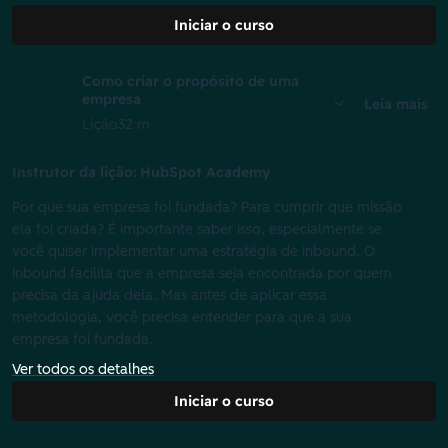
Iniciar o curso
Como criar o propósito de uma
empresa
Leia mais
Lição
32 m
Instrutor da lição: HubSpot Academy
Por que sua empresa foi fundada? Para cumprir que missão
ela foi criada? É importante saber isso, especialmente se
você quiser implementar uma estratégia de inbound. O
inbound facilita que a empresa seja encontrada por quem
precisa da ajuda dela. Mas antes de aplicar essa
metodologia, você precisa entender para que a sua
empresa foi fundada.
Ver todos os detalhes
Iniciar o curso