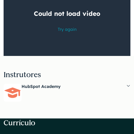
Está
com
problemas
para
assistir
a
esse
vídeo?
Instrutores
HubSpot Academy
Currículo