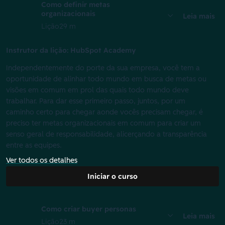
Como definir metas
organizacionais
Leia mais
Lição
29 m
Instrutor da lição: HubSpot Academy
Independentemente do porte da sua empresa, você tem a
oportunidade de alinhar todo mundo em busca de metas ou
visões em comum em prol das quais todo mundo deve
trabalhar. Para dar esse primeiro passo, juntos, por um
caminho certo para chegar aonde vocês precisam chegar, é
preciso ter metas organizacionais em comum para criar um
senso geral de responsabilidade, alicerçando a transparência
entre as equipes.
Ver todos os detalhes
Iniciar o curso
Como criar buyer personas
Leia mais
Lição
23 m