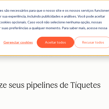
es são necessários para que o nosso site e os nossos serviços funcione
 sua experiência, incluindo publicidades e análises. Você pode aceitar
r cookies opcionais. Caso você não selecione nenhuma opção, nossas
ar suas preferências a qualquer momento. Para saber mais, acesse nossa
HubSpot Em Vídeo
Gerenciar cookies
Aceitar todos
Recusar todos
ar vídeos e webinars lançados mensalmente para clientes
bSpot, facilitando o seu aprendizado através de vídeos ráp
ze seus pipelines de Tíquetes