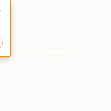
m
 HubSpot. Queremos ajudar clientes como
idos (entre 3-5 minutos) e webinars.