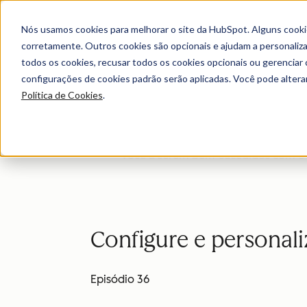
Nós usamos cookies para melhorar o site da HubSpot. Alguns cooki
corretamente. Outros cookies são opcionais e ajudam a personalizar
todos os cookies, recusar todos os cookies opcionais ou gerencia
configurações de cookies padrão serão aplicadas. Você pode alter
Política de Cookies
.
Com o Hubspot Em Vídeo você pode acess
você a serem bem-sucedidos com o Hu
Configure e personali
Episódio 36